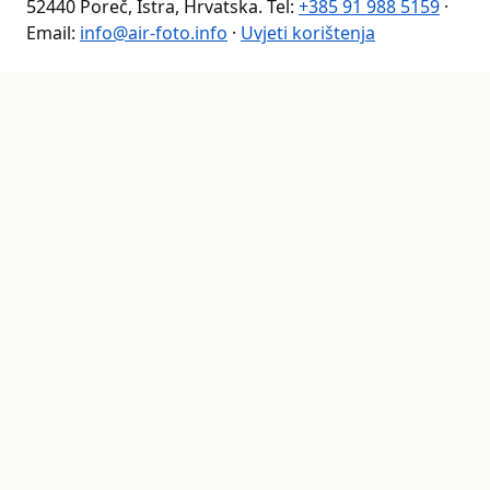
52440 Poreč, Istra, Hrvatska. Tel:
+385 91 988 5159
·
Email:
info@air-foto.info
·
Uvjeti korištenja