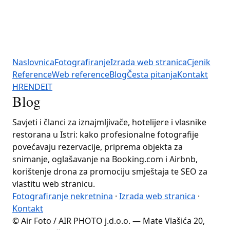
Naslovnica
Fotografiranje
Izrada web stranica
Cjenik
Reference
Web reference
Blog
Česta pitanja
Kontakt
HR
EN
DE
IT
Blog
Savjeti i članci za iznajmljivače, hotelijere i vlasnike
restorana u Istri: kako profesionalne fotografije
povećavaju rezervacije, priprema objekta za
snimanje, oglašavanje na Booking.com i Airbnb,
korištenje drona za promociju smještaja te SEO za
vlastitu web stranicu.
Fotografiranje nekretnina
·
Izrada web stranica
·
Kontakt
© Air Foto / AIR PHOTO j.d.o.o. — Mate Vlašića 20,