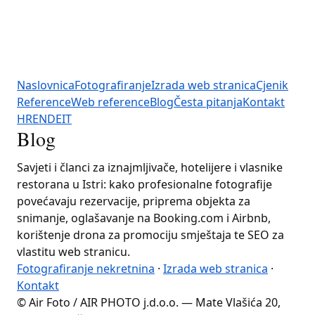
Naslovnica
Fotografiranje
Izrada web stranica
Cjenik
Reference
Web reference
Blog
Česta pitanja
Kontakt
HR
EN
DE
IT
Blog
Savjeti i članci za iznajmljivače, hotelijere i vlasnike
restorana u Istri: kako profesionalne fotografije
povećavaju rezervacije, priprema objekta za
snimanje, oglašavanje na Booking.com i Airbnb,
korištenje drona za promociju smještaja te SEO za
vlastitu web stranicu.
Fotografiranje nekretnina
·
Izrada web stranica
·
Kontakt
© Air Foto / AIR PHOTO j.d.o.o. — Mate Vlašića 20,