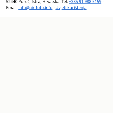
52440 Poreč, Istra, Hrvatska. Tel:
+385 91 988 5159
·
Email:
info@air-foto.info
·
Uvjeti korištenja